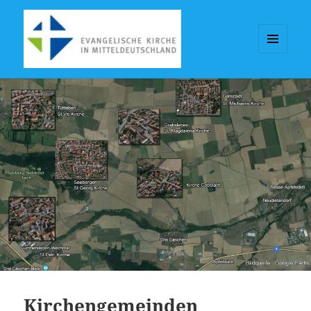
MENÜ
UND
KGV-Seebergen
WIDGETS
Kirchengemeinden