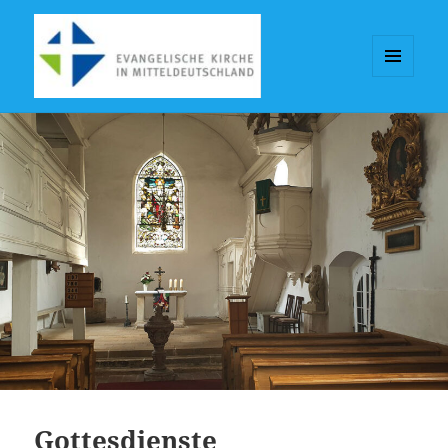
MENÜ
UND
KGV-Seebergen
WIDGETS
Gottesdienste