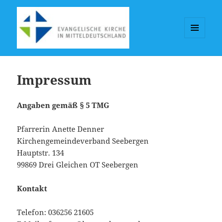
MENÜ
UND
KGV-Seebergen
WIDGETS
Impressum
Angaben gemäß § 5 TMG
Pfarrerin Anette Denner
Kirchengemeindeverband Seebergen
Hauptstr. 134
99869 Drei Gleichen OT Seebergen
Kontakt
Telefon: 036256 21605